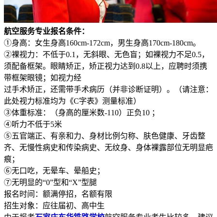
航空服务专业报名条件：
①身高：女生身高160cm-172cm，男生身高170cm-180cm。
②裸视力：不低于0.1，无斜眼、无色盲；如裸视力不足0.5，
须配备框架。眼睛矫正，矫正视力达到0.8以上，应聘时须携
带框架眼镜；如视力经
过手术矫正，还需带手术病历（并非诊断证明）。（请注意：
此处视力标准均为《C字表》测量标准）
③体重标准：（身高的厘米数-110）正负10 ；
④听力不低于5米
⑤五官端正、有亲和力、身材比例匀称、肤色健康、牙齿整
齐、无慢性病史和传染病史、无纹身、身体裸露部位无明显疤
痕；
⑥无口吃，无晕车、晕船史；
⑦无明显的“0”型和“X”型腿
报名时间：额满停招，名额有限
招生对象：应往届初、高中生