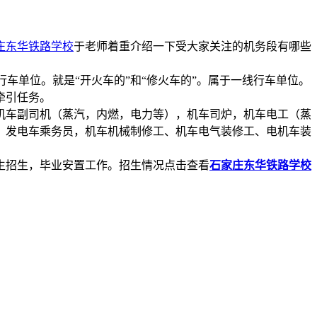
庄东华铁路学校
于老师着重介绍一下受大家关注的机务段有哪些
行车单位。就是“开火车的”和“修火车的”。属于一线行车单位。
牵引任务。
机车副司机（蒸汽，内燃，电力等），机车司炉，机车电工（蒸
，发电车乘务员，机车机械制修工、机车电气装修工、电机车装
生招生，毕业安置工作。招生情况点击查看
石家庄东华铁路学校