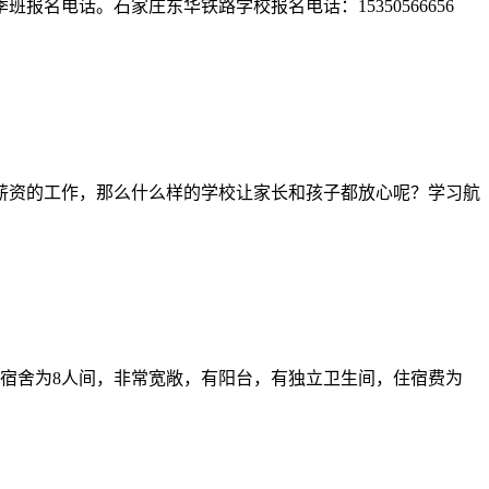
名电话。石家庄东华铁路学校报名电话：15350566656
薪资的工作，那么什么样的学校让家长和孩子都放心呢？学习航
宿舍为8人间，非常宽敞，有阳台，有独立卫生间，住宿费为