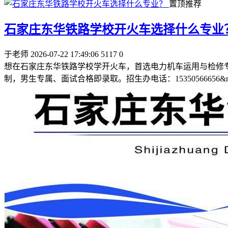
置顶推荐
石家庄东华铁路学校开火车选择什么专业
于老师
2026-07-22 17:49:06
5117
0
想在石家庄东华铁路学校学开火车，首选电力机车运用与检修专
制，男生专属、面试合格即录取。招生办电话：15350566656&nbs