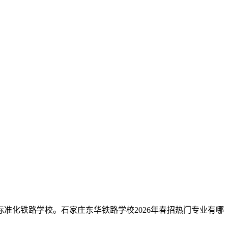
准化铁路学校。石家庄东华铁路学校2026年春招热门专业有哪