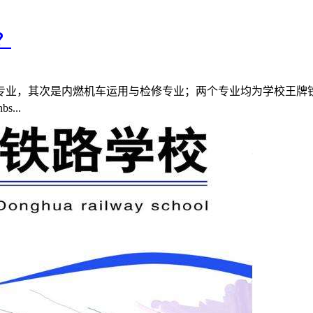
？
业，其次是内燃机车运用与检修专业；两个专业均为学校王牌铁
...