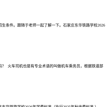
生条件。跟随于老师一起了解一下。石家庄东华铁路学校2026
吗？ 火车司机也是有专业术语的叫做机车乘务员，根据铁道部
华铁路学校2026年学费标准（执行2025年秋收费标准 ）