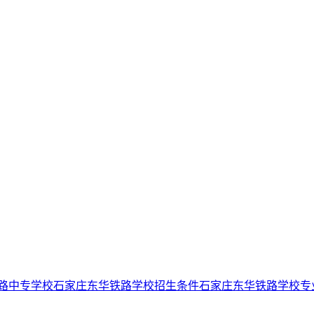
路中专学校
石家庄东华铁路学校招生条件
石家庄东华铁路学校专