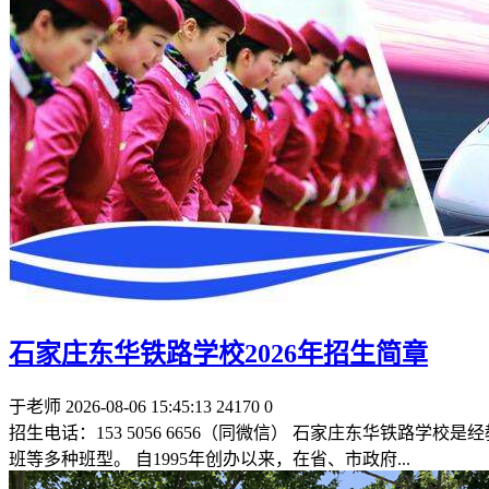
石家庄东华铁路学校2026年招生简章
于老师
2026-08-06 15:45:13
24170
0
招生电话：153 5056 6656（同微信） 石家庄东华铁
班等多种班型。 自1995年创办以来，在省、市政府...