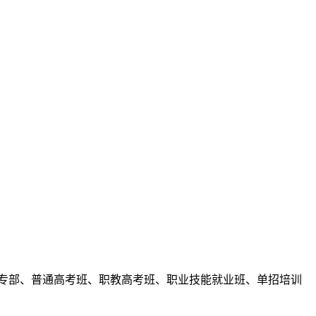
设有中专部、普通高考班、职教高考班、职业技能就业班、单招培训