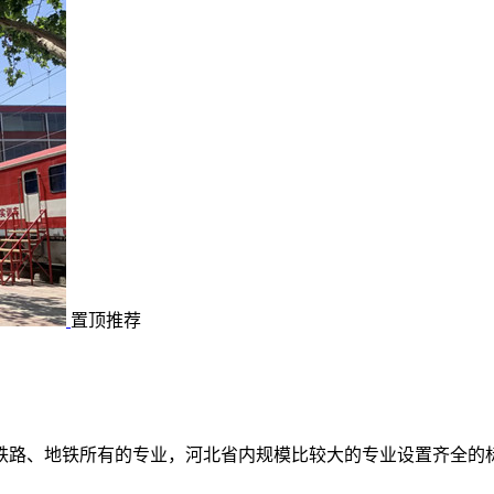
置顶推荐
路、地铁所有的专业，河北省内规模比较大的专业设置齐全的标