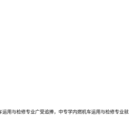
车运用与检修专业广受追捧，中专学内燃机车运用与检修专业就