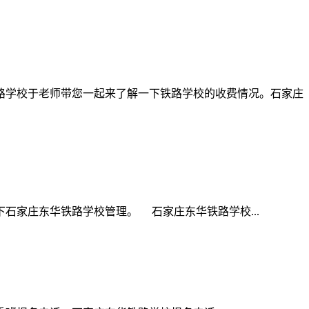
路学校于老师带您一起来了解一下铁路学校的收费情况。石家庄
石家庄东华铁路学校管理。 石家庄东华铁路学校...