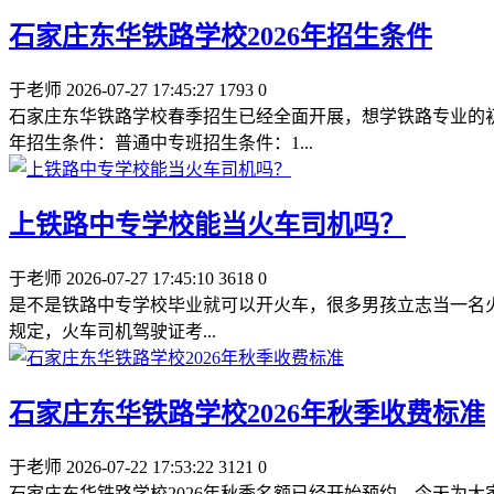
石家庄东华铁路学校2026年招生条件
于老师
2026-07-27 17:45:27
1793
0
石家庄东华铁路学校春季招生已经全面开展，想学铁路专业的初
年招生条件：普通中专班招生条件：1...
上铁路中专学校能当火车司机吗？
于老师
2026-07-27 17:45:10
3618
0
是不是铁路中专学校毕业就可以开火车，很多男孩立志当一名
规定，火车司机驾驶证考...
石家庄东华铁路学校2026年秋季收费标准
于老师
2026-07-22 17:53:22
3121
0
石家庄东华铁路学校2026年秋季名额已经开始预约，今天为大家