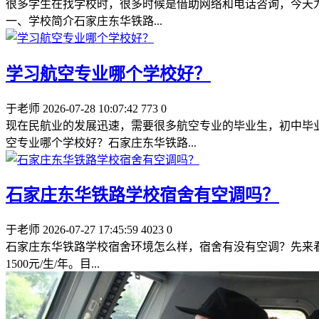
很多学生在找学校时，很多时候是借助网络和电话咨询，今天为方便
一、学校简介石家庄东华铁路...
学习航空专业哪个学校好？
于老师
2026-07-28 10:07:42
773
0
现在民航业的发展迅速，需要很多航空专业的毕业生，初中毕
空专业哪个学校好？石家庄东华铁路...
石家庄东华铁路学校宿舍有空调吗？
于老师
2026-07-27 17:45:59
4023
0
石家庄东华铁路学校宿舍环境怎么样，宿舍有没有空调？先来
1500元/生/年。目...