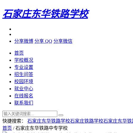
石家庄东华铁路学校
分享微博
分享 QQ
分享微信
首页
学校概况
专业设置
招生问答
校园环境
就业中心
在线报名
联系我们
快捷搜索：
石家庄东华铁路学校
石家庄铁路学校
石家庄东华铁
首页
/ 石家庄东华铁路中专学校