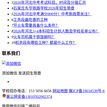
3
2026年河北中考考试科目、时间及分值汇总
4
石家庄东华铁路学校2026年招生简章
5
2026年河北中考满分800分！中考新政需关注！
6
工务段最吃香的工种
7
开火车需要具备什么条件？
8
2026年河北3+4本科招生计划人数及学校名单公布！
9
火车司机属于铁饭碗吗？
10
机务段有哪些工种？都是什么工作？
联系我们
添加微信 发送招生简章
学校招办电话：153 5056 6656
网站地图
冀ICP备19034539号-6
冀公网安备13010502002374
使用微信扫描二维码后