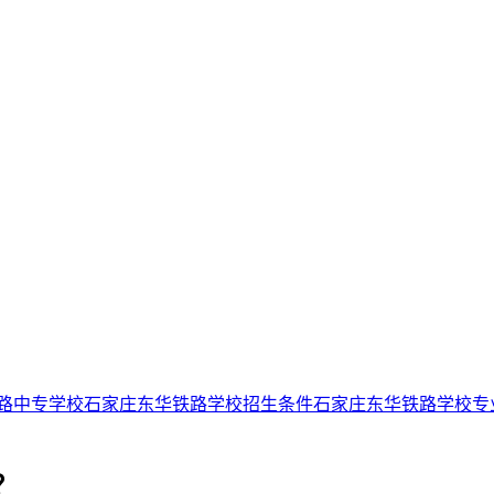
路中专学校
石家庄东华铁路学校招生条件
石家庄东华铁路学校专
？