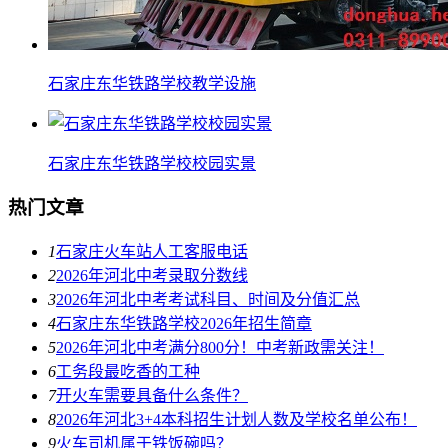
石家庄东华铁路学校教学设施
石家庄东华铁路学校校园实景
热门文章
1
石家庄火车站人工客服电话
2
2026年河北中考录取分数线
3
2026年河北中考考试科目、时间及分值汇总
4
石家庄东华铁路学校2026年招生简章
5
2026年河北中考满分800分！中考新政需关注！
6
工务段最吃香的工种
7
开火车需要具备什么条件？
8
2026年河北3+4本科招生计划人数及学校名单公布！
9
火车司机属于铁饭碗吗？