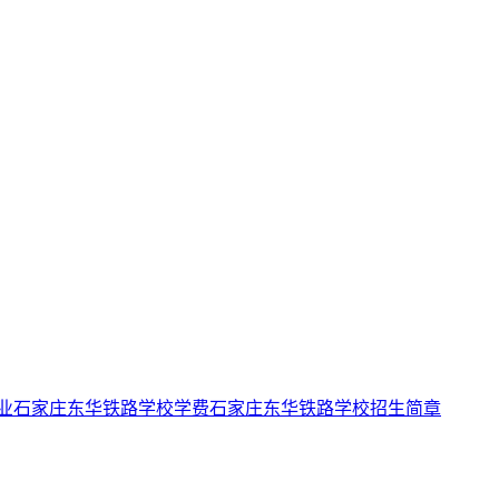
业
石家庄东华铁路学校学费
石家庄东华铁路学校招生简章