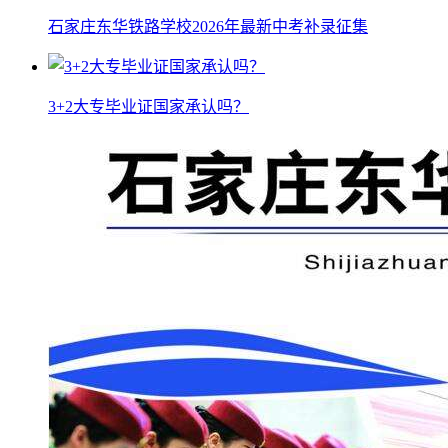
石家庄东华铁路学校2026年最新中考补录征集
3+2大专毕业证国家承认吗？