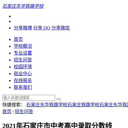
石家庄东华铁路学校
分享微博
分享 QQ
分享微信
首页
学校概况
专业设置
招生问答
校园环境
就业中心
在线报名
联系我们
快捷搜索：
石家庄东华铁路学校
石家庄铁路学校
石家庄东华铁
首页
/
招生问答
2021年石家庄市中考高中录取分数线