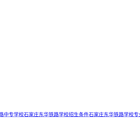
路中专学校
石家庄东华铁路学校招生条件
石家庄东华铁路学校专