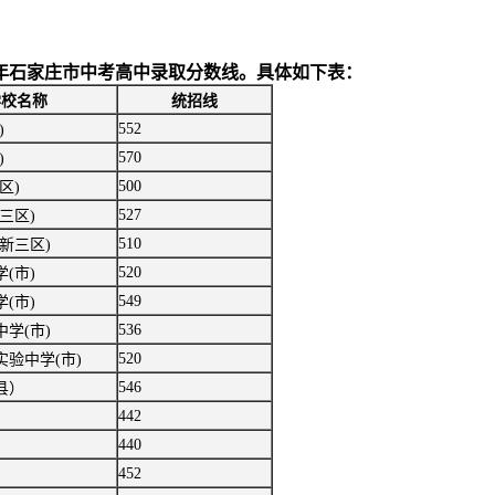
1年石家庄市中考高中录取分数线。具体如下表：
学校名称
统招线
552
)
570
)
500
区)
527
三区)
510
新三区)
520
(市)
549
(市)
536
学(市)
520
验中学(市)
546
县）
442
440
452