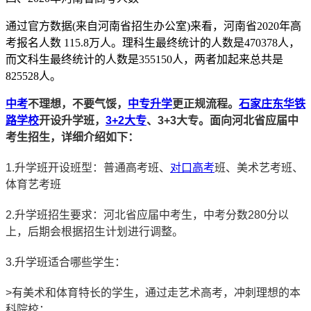
通过官方数据(来自河南省招生办公室)来看，河南省2020年高
考报名人数 115.8万人。理科生最终统计的人数是470378人，
而文科生最终统计的人数是355150人，两者加起来总共是
825528人。
中考
不理想，不要气馁，
中专升学
更正规流程。
石家庄东华铁
路学校
开设升学班，
3+2大专
、3+3大专。面向河北省应届中
考生招生，详细介绍如下：
1.升学班开设班型：普通高考班、
对口高考
班、美术艺考班、
体育艺考班
2.升学班招生要求：河北省应届中考生，中考分数280分以
上，后期会根据招生计划进行调整。
3.升学班适合哪些学生：
>有美术和体育特长的学生，通过走艺术高考，冲刺理想的本
科院校；