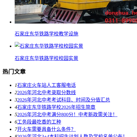
石家庄东华铁路学校教学设施
石家庄东华铁路学校校园实景
热门文章
1
石家庄火车站人工客服电话
2
2026年河北中考录取分数线
3
2026年河北中考考试科目、时间及分值汇总
4
石家庄东华铁路学校2026年招生简章
5
2026年河北中考满分800分！中考新政需关注！
6
工务段最吃香的工种
7
开火车需要具备什么条件？
8
2026年河北3+4本科招生计划人数及学校名单公布！