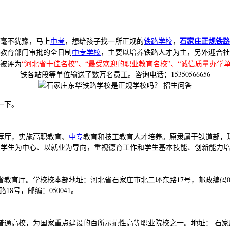
石家庄正规铁路
毫不犹豫，马上
中考
，想给孩子找一所正规的
铁路学校
，
教育部门审批的全日制
中专学校
，主要以培养铁路人才为主，另外迎合社
后被评为
“河北省十佳名校”、“最受欢迎的职业教育名校”、“诚信质量办学单
铁各站段等单位输送了数万名员工。咨询电话：15350566656
一下。
荐厅，实施高职教育、
中专
教育和技工教育人才培养。原隶属于铁道部，
学生为中心、以就业为导向，重视德育工作和学生基本技能、创新能力培养
育厅。学校校本部地址：河北省石家庄市北二环东路17号，邮政编码0500
8号，邮编：050041。
通高校，为国家重点建设的百所示范性高等职业院校之一。地址： 石家