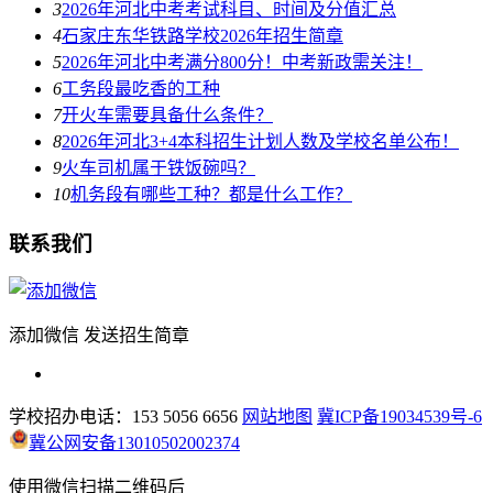
3
2026年河北中考考试科目、时间及分值汇总
4
石家庄东华铁路学校2026年招生简章
5
2026年河北中考满分800分！中考新政需关注！
6
工务段最吃香的工种
7
开火车需要具备什么条件？
8
2026年河北3+4本科招生计划人数及学校名单公布！
9
火车司机属于铁饭碗吗？
10
机务段有哪些工种？都是什么工作？
联系我们
添加微信 发送招生简章
学校招办电话：153 5056 6656
网站地图
冀ICP备19034539号-6
冀公网安备13010502002374
使用微信扫描二维码后