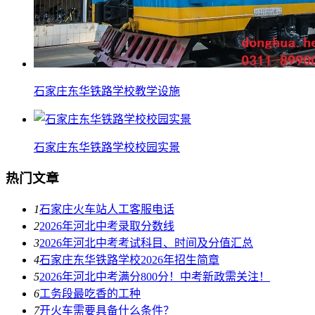
石家庄东华铁路学校教学设施
石家庄东华铁路学校校园实景
热门文章
1
石家庄火车站人工客服电话
2
2026年河北中考录取分数线
3
2026年河北中考考试科目、时间及分值汇总
4
石家庄东华铁路学校2026年招生简章
5
2026年河北中考满分800分！中考新政需关注！
6
工务段最吃香的工种
7
开火车需要具备什么条件？