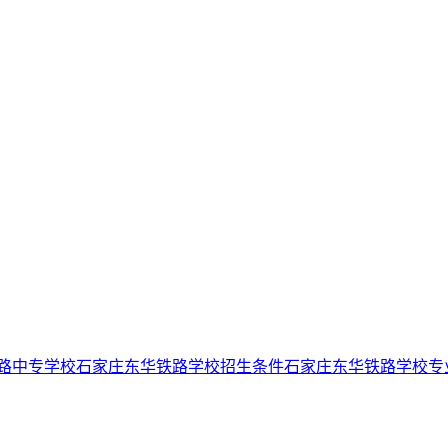
路中专学校
石家庄东华铁路学校招生条件
石家庄东华铁路学校专