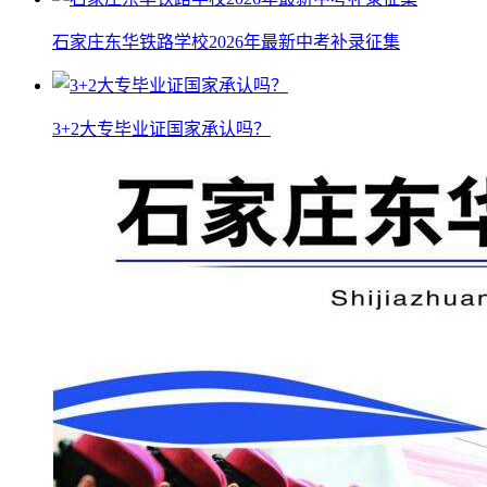
石家庄东华铁路学校2026年最新中考补录征集
3+2大专毕业证国家承认吗？