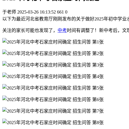
于老师
2025-03-26 16:13:52
661
0
以下为最近河北省教育厅刚刚发布的关于做好2025年初中学
关注的家长可能也发现了，
中考
时间有调整了！新中考后，文