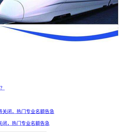
将关闭，热门专业名额告急