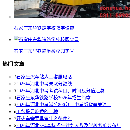
石家庄东华铁路学校教学设施
石家庄东华铁路学校校园实景
热门文章
1
石家庄火车站人工客服电话
2
2026年河北中考录取分数线
3
2026年河北中考考试科目、时间及分值汇总
4
石家庄东华铁路学校2026年招生简章
5
2026年河北中考满分800分！中考新政需关注！
6
工务段最吃香的工种
7
开火车需要具备什么条件？
8
2026年河北3+4本科招生计划人数及学校名单公布！