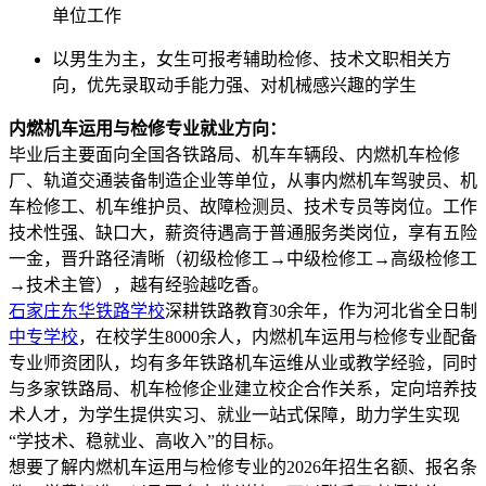
单位工作
以男生为主，女生可报考辅助检修、技术文职相关方
向，优先录取动手能力强、对机械感兴趣的学生
内燃机车运用与检修专业
就业方向：
毕业后主要面向全国各铁路局、机车车辆段、内燃机车检修
厂、轨道交通装备制造企业等单位，从事内燃机车驾驶员、机
车检修工、机车维护员、故障检测员、技术专员等岗位。工作
技术性强、缺口大，薪资待遇高于普通服务类岗位，享有五险
一金，晋升路径清晰（初级检修工→中级检修工→高级检修工
→技术主管），越有经验越吃香。
石家庄东华铁路学校
深耕铁路教育30余年，作为河北省全日制
中专学校
，在校学生8000余人，内燃机车运用与检修专业配备
专业师资团队，均有多年铁路机车运维从业或教学经验，同时
与多家铁路局、机车检修企业建立校企合作关系，定向培养技
术人才，为学生提供实习、就业一站式保障，助力学生实现
“学技术、稳就业、高收入”的目标。
想要了解内燃机车运用与检修专业的2026年招生名额、报名条