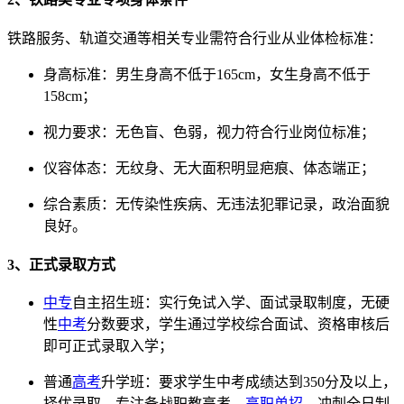
铁路服务、轨道交通等相关专业需符合行业从业体检标准：
身高标准：男生身高不低于165cm，女生身高不低于
158cm；
视力要求：无色盲、色弱，视力符合行业岗位标准；
仪容体态：无纹身、无大面积明显疤痕、体态端正；
综合素质：无传染性疾病、无违法犯罪记录，政治面貌
良好。
3、正式录取方式
中专
自主招生班：实行免试入学、面试录取制度，无硬
性
中考
分数要求，学生通过学校综合面试、资格审核后
即可正式录取入学；
普通
高考
升学班：要求学生中考成绩达到350分及以上，
择优录取，专注备战职教高考、
高职单招
，冲刺全日制