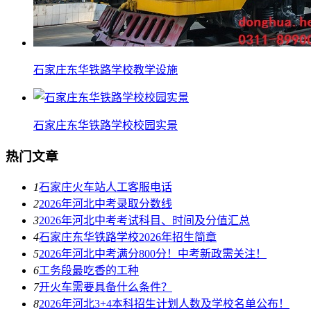
石家庄东华铁路学校教学设施
石家庄东华铁路学校校园实景
热门文章
1
石家庄火车站人工客服电话
2
2026年河北中考录取分数线
3
2026年河北中考考试科目、时间及分值汇总
4
石家庄东华铁路学校2026年招生简章
5
2026年河北中考满分800分！中考新政需关注！
6
工务段最吃香的工种
7
开火车需要具备什么条件？
8
2026年河北3+4本科招生计划人数及学校名单公布！