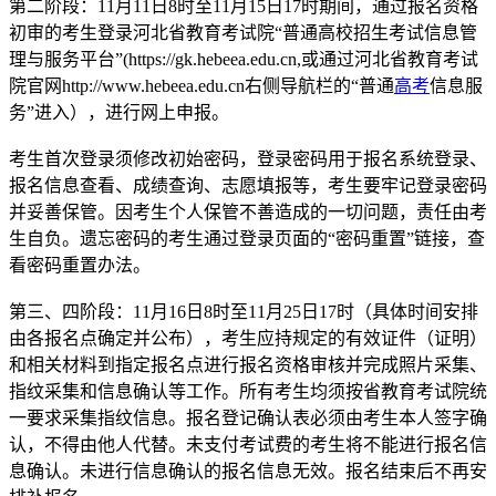
第二阶段：11月11日8时至11月15日17时期间，通过报名资格
初审的考生登录河北省教育考试院“普通高校招生考试信息管
理与服务平台”(https://gk.hebeea.edu.cn,或通过河北省教育考试
院官网http://www.hebeea.edu.cn右侧导航栏的“普通
高考
信息服
务”进入），进行网上申报。
考生首次登录须修改初始密码，登录密码用于报名系统登录、
报名信息查看、成绩查询、志愿填报等，考生要牢记登录密码
并妥善保管。因考生个人保管不善造成的一切问题，责任由考
生自负。遗忘密码的考生通过登录页面的“密码重置”链接，查
看密码重置办法。
第三、四阶段：11月16日8时至11月25日17时（具体时间安排
由各报名点确定并公布），考生应持规定的有效证件（证明）
和相关材料到指定报名点进行报名资格审核并完成照片采集、
指纹采集和信息确认等工作。所有考生均须按省教育考试院统
一要求采集指纹信息。报名登记确认表必须由考生本人签字确
认，不得由他人代替。未支付考试费的考生将不能进行报名信
息确认。未进行信息确认的报名信息无效。报名结束后不再安