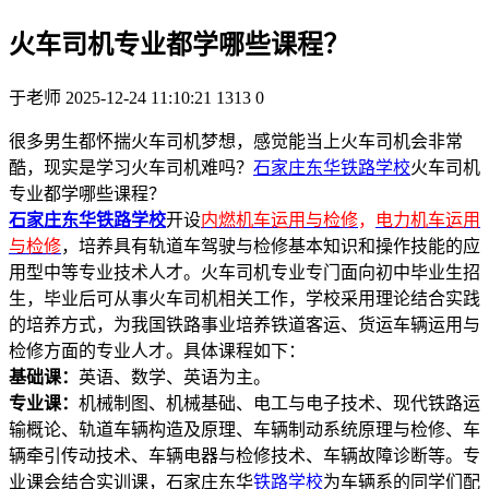
火车司机专业都学哪些课程？
于老师
2025-12-24 11:10:21
1313
0
很多男生都怀揣火车司机梦想，感觉能当上火车司机会非常
酷，现实是学习火车司机难吗？
石家庄东华铁路学校
火车司机
专业都学哪些课程？
石家庄东华铁路学校
开设
内燃机车运用与检修
，
电力机车运用
与检修
，培养具有轨道车驾驶与检修基本知识和操作技能的应
用型中等专业技术人才。火车司机专业专门面向初中毕业生招
生，毕业后可从事火车司机相关工作，学校采用理论结合实践
的培养方式，为我国铁路事业培养铁道客运、货运车辆运用与
检修方面的专业人才。具体课程如下：
基础课：
英语、数学、英语为主。
专业课：
机械制图、机械基础、电工与电子技术、现代铁路运
输概论、轨道车辆构造及原理、车辆制动系统原理与检修、车
辆牵引传动技术、车辆电器与检修技术、车辆故障诊断等。专
业课会结合实训课，石家庄东华
铁路学校
为车辆系的同学们配