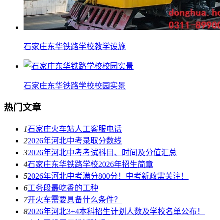
石家庄东华铁路学校教学设施
石家庄东华铁路学校校园实景
热门文章
1
石家庄火车站人工客服电话
2
2026年河北中考录取分数线
3
2026年河北中考考试科目、时间及分值汇总
4
石家庄东华铁路学校2026年招生简章
5
2026年河北中考满分800分！中考新政需关注！
6
工务段最吃香的工种
7
开火车需要具备什么条件？
8
2026年河北3+4本科招生计划人数及学校名单公布！