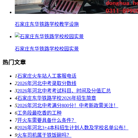
石家庄东华铁路学校教学设施
石家庄东华铁路学校校园实景
热门文章
1
石家庄火车站人工客服电话
2
2026年河北中考录取分数线
3
2026年河北中考考试科目、时间及分值汇总
4
石家庄东华铁路学校2026年招生简章
5
2026年河北中考满分800分！中考新政需关注！
6
工务段最吃香的工种
7
开火车需要具备什么条件？
8
2026年河北3+4本科招生计划人数及学校名单公布！
9
火车司机属于铁饭碗吗？