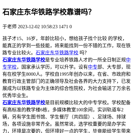
石家庄东华铁路学校靠谱吗？
于老师
2023-12-02 10:58:23
1471
0
孩子才15、16岁，年龄比较小，想给孩子找个比较 的学校，
能真正的学到一些技能，将来能找到一份不错的工作，现在铁
路专业比较火。
石家庄东华铁路学校
吗？
石家庄东华铁路学校
是专业培养铁路人才的一所全日制正规
中
专学校
，国家承认学历，可以升学。设有
中专
部、大专部，现
有在校学生8000人。学校自1995年创办以来，在省、市政府和
教育行政主管部门的正确领导及社会各界的大力支持下，已发
展成为以铁路专业为主体的综合性院校，为社会输送了万余名
优秀毕业生。
石家庄东华铁路学校
是目前规模比较大的中专学校。学校配备
有高标准的教学楼6栋，多媒体教室100余间，实训轨道车2
辆，另有学生图书馆、学生餐厅（共四层）、足球场、排球
场，各项设施非常齐全。虽然常说，选学校重要的是办学实
力，环境是次要的，但环境好一点的学生，毕竟能给学生带来