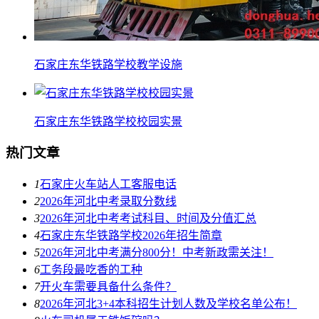
石家庄东华铁路学校教学设施
石家庄东华铁路学校校园实景
热门文章
1
石家庄火车站人工客服电话
2
2026年河北中考录取分数线
3
2026年河北中考考试科目、时间及分值汇总
4
石家庄东华铁路学校2026年招生简章
5
2026年河北中考满分800分！中考新政需关注！
6
工务段最吃香的工种
7
开火车需要具备什么条件？
8
2026年河北3+4本科招生计划人数及学校名单公布！