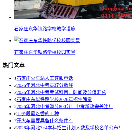
石家庄东华铁路学校教学设施
石家庄东华铁路学校校园实景
热门文章
1
石家庄火车站人工客服电话
2
2026年河北中考录取分数线
3
2026年河北中考考试科目、时间及分值汇总
4
石家庄东华铁路学校2026年招生简章
5
2026年河北中考满分800分！中考新政需关注！
6
工务段最吃香的工种
7
开火车需要具备什么条件？
8
2026年河北3+4本科招生计划人数及学校名单公布！