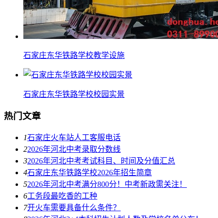
石家庄东华铁路学校教学设施
石家庄东华铁路学校校园实景
热门文章
1
石家庄火车站人工客服电话
2
2026年河北中考录取分数线
3
2026年河北中考考试科目、时间及分值汇总
4
石家庄东华铁路学校2026年招生简章
5
2026年河北中考满分800分！中考新政需关注！
6
工务段最吃香的工种
7
开火车需要具备什么条件？