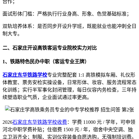
合作；
面试形体门槛：严格执行行业身高、形象、色觉基础标准；
双轨培养体系：是否同步开设升学班，既能就业也能冲刺全日
制大专。
二、石家庄开设高铁客运专业院校实力对比
1、铁路特色民办中职（客运专业王牌）
石家庄东华铁路学校
专业完整配套 1:1 高铁模拟车厢、礼仪形
体教室、票务安检实操设备，日常形体、妆容、服务流程常态
化训练；实行半军事化封闭管理，每日仪容内务检查，三年持
续塑造职业气质，企业面试通过率更高。
2026
石家庄东华铁路学校收费
：学费 11000 元 / 学年，可申领
河北中职学费补贴；住宿费 1500 元 / 年，宿舍中央空调、独
立卫浴齐全；制服、实训仪容装备自愿选购，无强制培训费。