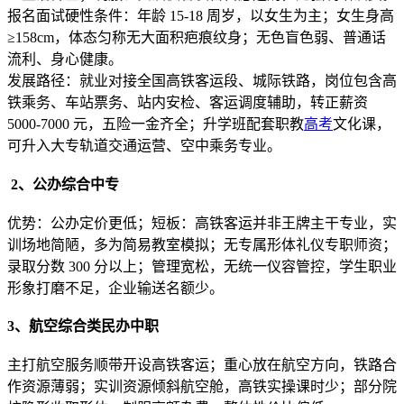
报名面试硬性条件：年龄 15-18 周岁，以女生为主；女生身高
≥158cm，体态匀称无大面积疤痕纹身；无色盲色弱、普通话
流利、身心健康。
发展路径：就业对接全国高铁客运段、城际铁路，岗位包含高
铁乘务、车站票务、站内安检、客运调度辅助，转正薪资
5000-7000 元，五险一金齐全；升学班配套职教
高考
文化课，
可升入大专轨道交通运营、空中乘务专业。
2、公办综合中专
优势：公办定价更低；短板：高铁客运并非王牌主干专业，实
训场地简陋，多为简易教室模拟；无专属形体礼仪专职师资；
录取分数 300 分以上；管理宽松，无统一仪容管控，学生职业
形象打磨不足，企业输送名额少。
3、航空综合类民办中职
主打航空服务顺带开设高铁客运；重心放在航空方向，铁路合
作资源薄弱；实训资源倾斜航空舱，高铁实操课时少；部分院