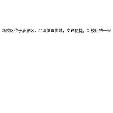
！新校区位于鹿泉区，地理位置优越，交通便捷，新校区统一采