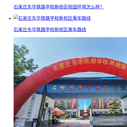
石家庄东华铁路学校新校区校园环境怎么样？
石家庄东华铁路学校新校区乘车路线