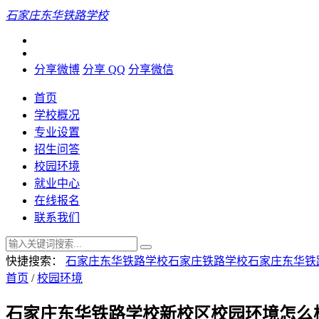
石家庄东华铁路学校
分享微博
分享 QQ
分享微信
首页
学校概况
专业设置
招生问答
校园环境
就业中心
在线报名
联系我们
快捷搜索：
石家庄东华铁路学校
石家庄铁路学校
石家庄东华铁
首页
/
校园环境
石家庄东华铁路学校新校区校园环境怎么