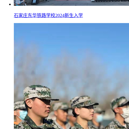
石家庄东华铁路学校2024新生入学