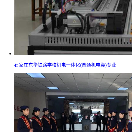
石家庄东华铁路学校机电一体化(普通机电类)专业