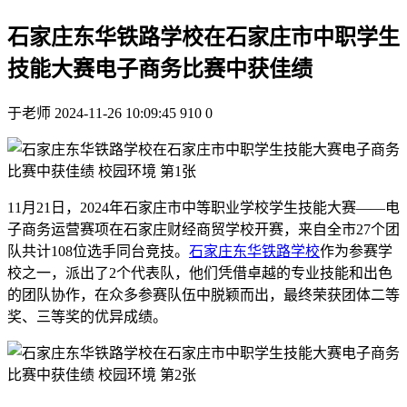
石家庄东华铁路学校在石家庄市中职学生
技能大赛电子商务比赛中获佳绩
于老师
2024-11-26 10:09:45
910
0
11月21日，2024年石家庄市中等职业学校学生技能大赛——电
子商务运营赛项在石家庄财经商贸学校开赛，来自全市27个团
队共计108位选手同台竞技。
石家庄东华铁路学校
作为参赛学
校之一，派出了2个代表队，他们凭借卓越的专业技能和出色
的团队协作，在众多参赛队伍中脱颖而出，最终荣获团体二等
奖、三等奖的优异成绩。