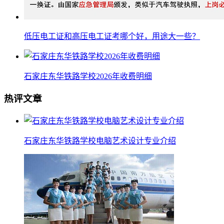
低压电工证和高压电工证考哪个好，用途大一些？
石家庄东华铁路学校2026年收费明细
热评文章
石家庄东华铁路学校电脑艺术设计专业介绍