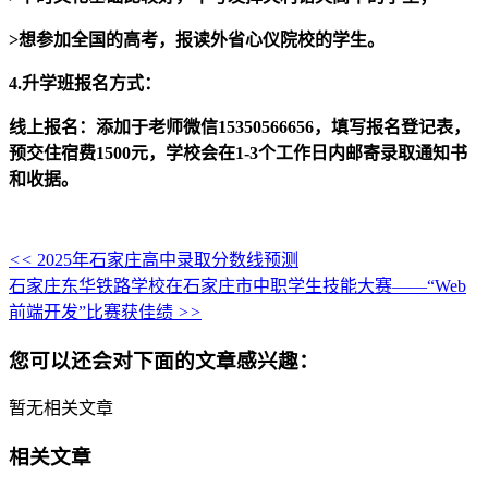
>想参加全国的高考，报读外省心仪院校的学生。
4.升学班报名方式：
线上报名：添加于老师微信15350566656，填写报名登记表，
预交住宿费1500元，学校会在1-3个工作日内邮寄录取通知书
和收据。
<<
2025年石家庄高中录取分数线预测
石家庄东华铁路学校在石家庄市中职学生技能大赛——“Web
前端开发”比赛获佳绩
>>
您可以还会对下面的文章感兴趣：
暂无相关文章
相关文章