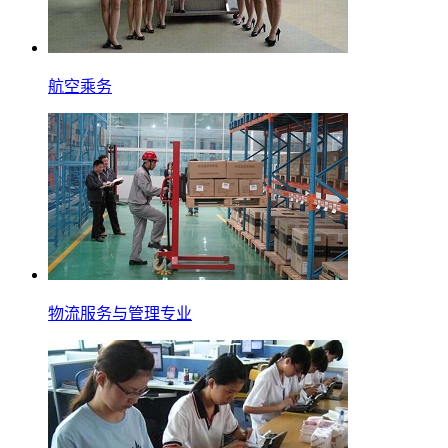
航空乘务
物流服务与管理专业