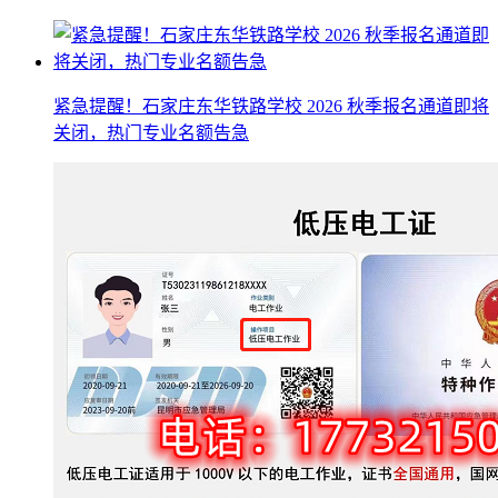
紧急提醒！石家庄东华铁路学校 2026 秋季报名通道即将
关闭，热门专业名额告急